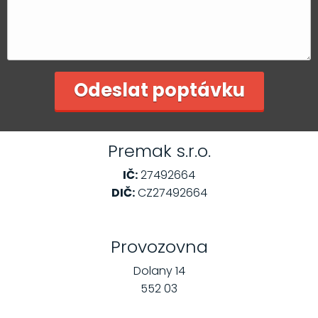
Premak s.r.o.
IČ:
27492664
DIČ:
CZ27492664
Provozovna
Dolany 14
552 03