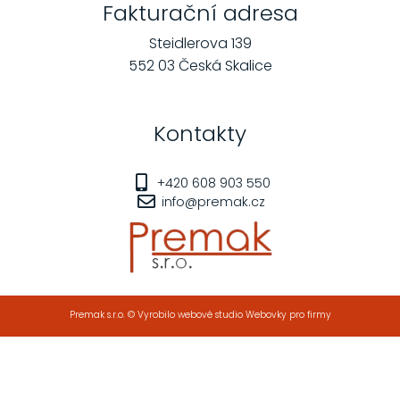
Fakturační adresa
Steidlerova 139
552 03 Česká Skalice
Kontakty
+420 608 903 550
info@premak.cz
Premak s.r.o. © Vyrobilo webové studio Webovky pro firmy