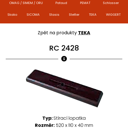
OMAG / SIMEM / ORU
Pataud
PEMAT
Schlosser
Skako
SICOMA
Stasis
Stetter
TEKA
WIGGERT
Zpět na produkty
TEKA
RC 2428
Typ:
Stírací lopatka
Rozměr:
520 x 110 x 40 mm