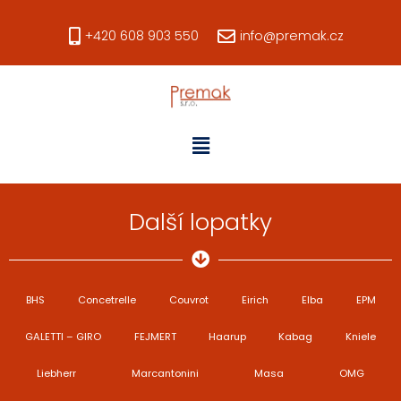
+420 608 903 550
info@premak.cz
Další lopatky
BHS
Concetrelle
Couvrot
Eirich
Elba
EPM
GALETTI – GIRO
FEJMERT
Haarup
Kabag
Kniele
Liebherr
Marcantonini
Masa
OMG