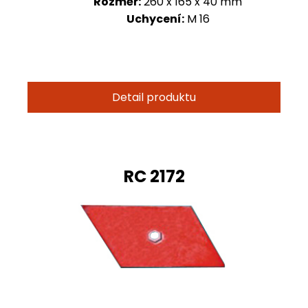
Rozměr:
260 x 165 x 40 mm
Uchycení:
M 16
Detail produktu
RC 2172