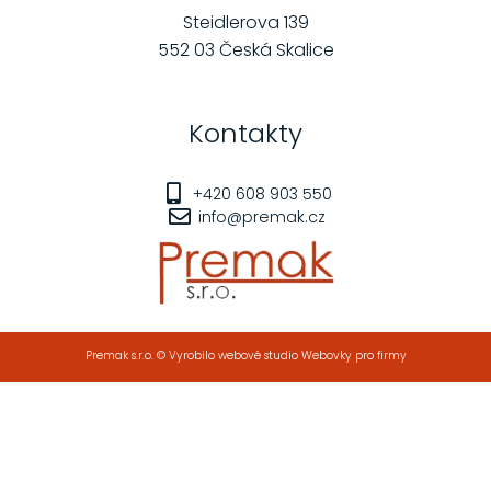
Steidlerova 139
552 03 Česká Skalice
Kontakty
+420 608 903 550
info@premak.cz
Premak s.r.o. © Vyrobilo webové studio Webovky pro firmy