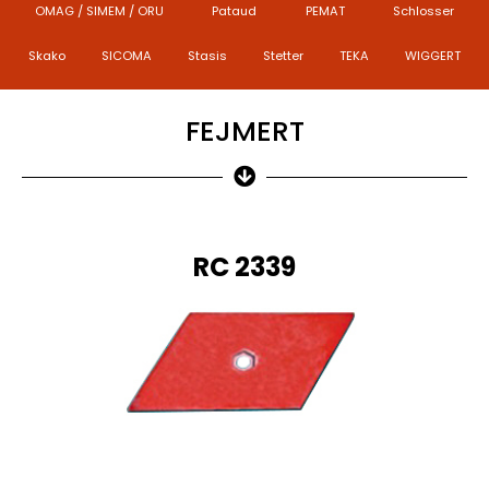
OMAG / SIMEM / ORU
Pataud
PEMAT
Schlosser
Skako
SICOMA
Stasis
Stetter
TEKA
WIGGERT
FEJMERT
RC 2339