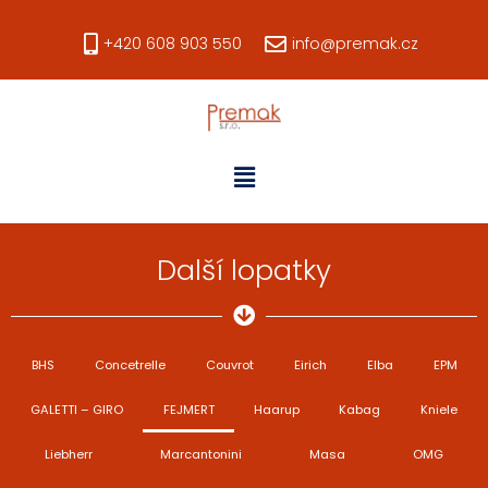
+420 608 903 550
info@premak.cz
Další lopatky
BHS
Concetrelle
Couvrot
Eirich
Elba
EPM
GALETTI – GIRO
FEJMERT
Haarup
Kabag
Kniele
Liebherr
Marcantonini
Masa
OMG