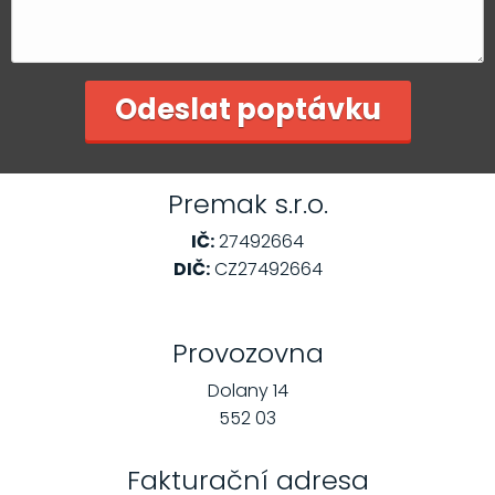
Premak s.r.o.
IČ:
27492664
DIČ:
CZ27492664
Provozovna
Dolany 14
552 03
Fakturační adresa