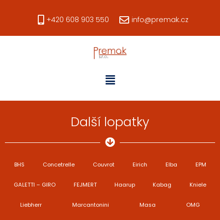
+420 608 903 550
info@premak.cz
Další lopatky
BHS
Concetrelle
Couvrot
Eirich
Elba
EPM
GALETTI – GIRO
FEJMERT
Haarup
Kabag
Kniele
Liebherr
Marcantonini
Masa
OMG