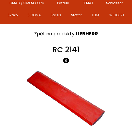
OMAG / SIMEM / ORU
Pataud
PEMAT
Schlosser
Skako
SICOMA
Stasis
Stetter
TEKA
WIGGERT
Zpět na produkty
LIEBHERR
RC 2141