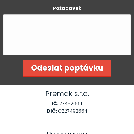
Požadavek
Premak s.r.o.
IČ:
27492664
DIČ:
CZ27492664
Provozovna